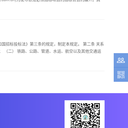
国招标投标法》第三条的规定，制定本规定。 第二条 关系
； （二） 铁路、公路、管道、水运、航空以及其他交通运
联系我
们
微信交
流