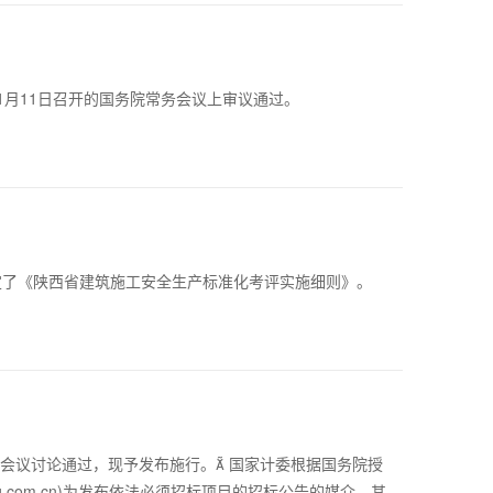
月11日召开的国务院常务会议上审议通过。
制定了《陕西省建筑施工安全生产标准化考评实施细则》。
会议讨论通过，现予发布施行。 国家计委根据国务院授
ng.com.cn)为发布依法必须招标项目的招标公告的媒介。其